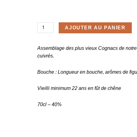
50,70
€
AJOUTER AU PANIER
quantité
de
Assemblage des plus vieux Cognacs de notr
La
cuivrés.
Vieille
Bouche : Longueur en bouche, arômes de figue
Réserve
Vieilli minimum 22 ans en fût de chêne
70cl – 40%