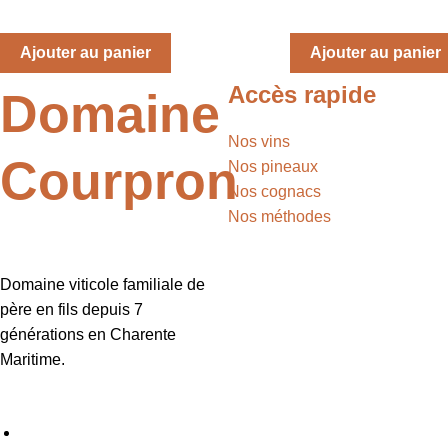
18,70
€
33,50
€
Ajouter au panier
Ajouter au panier
Accès rapide
Domaine
Nos vins
Courpron
Nos pineaux
Nos cognacs
Nos méthodes
Domaine viticole familiale de
père en fils depuis 7
générations en Charente
Maritime.